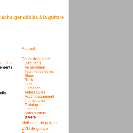
lécharger dédiés à la guitare
Accueil
Cours de guitare
er à la
Débutants
rements
Au quotidien
Techniques de jeu
Blues
Rock
Jazz
Flamenco
Autres styles
udio
Accompagnement
Improvisation
Training
Lecture
Sons & effets
Divers
Méthodes de guitare
DVD de guitare